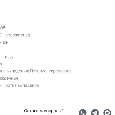
306
 Haircosmetics
ичии
рланды
он
ние выпадения
;
Питание
;
Укрепление
ежденные
- Против выпадения
Остались вопросы?