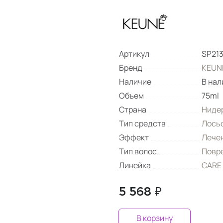
Артикул
SP21
Бренд
KEUNE
Наличие
В нал
Объем
75ml
Страна
Ниде
Тип средств
Лось
Эффект
Лече
Тип волос
Повр
Линейка
CARE 
5 568 ₽
В корзину