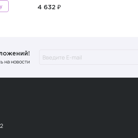
у
4 632 ₽
дложений!
ь на новости
12