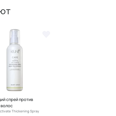
ют
ий спрей против
 волос
tivate Thickening Spray