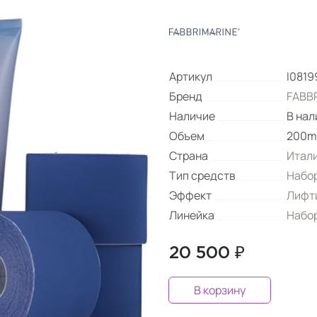
Артикул
I0819
Бренд
FABB
Наличие
В нал
Объем
200ml
Страна
Итал
Тип средств
Набор
Эффект
Лифт
Линейка
Набор
20 500 ₽
В корзину