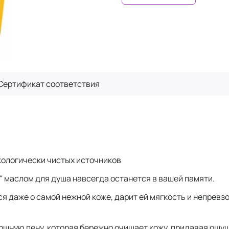
Сертификат
соответствия
кологически чистых источников
 маслом для душа навсегда останется в вашей памяти.
 даже о самой нежной коже, дарит ей мягкость и непревз
кошную пену, которая бережно очищает кожу, придавая ощу