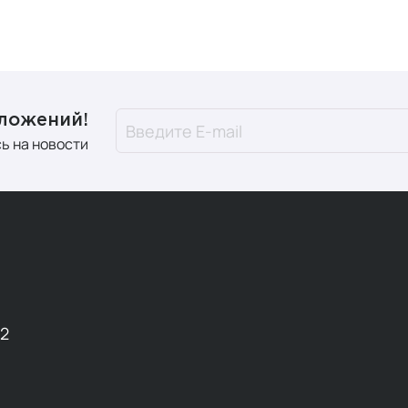
дложений!
ь на новости
12