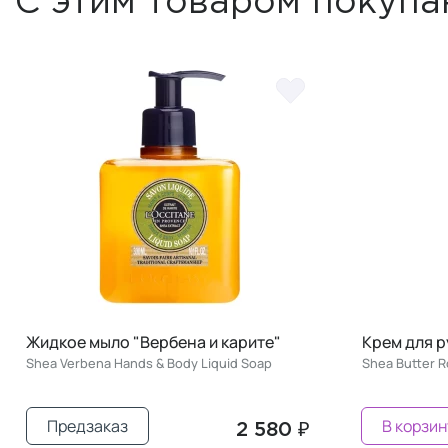
С этим товаром покупа
Жидкое мыло "Вербена и карите"
Крем для р
Shea Verbena Hands & Body Liquid Soap
Shea Butter 
Предзаказ
В корзин
2 580 ₽