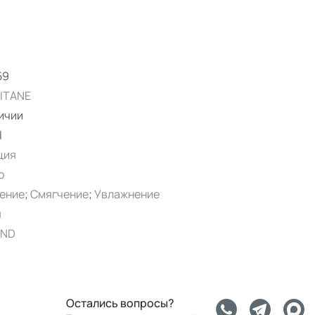
59
ITANE
ичии
l
ция
о
ение
;
Смягчение
;
Увлажнение
я
ND
Остались вопросы?