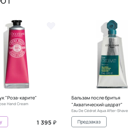
ют
ук "Роза-карите"
Бальзам после бритья
Rose Hand Cream
"Акватический цедрат"
Eau De Cédrat Aqua After-Shave
у
Предзаказ
1 395 ₽