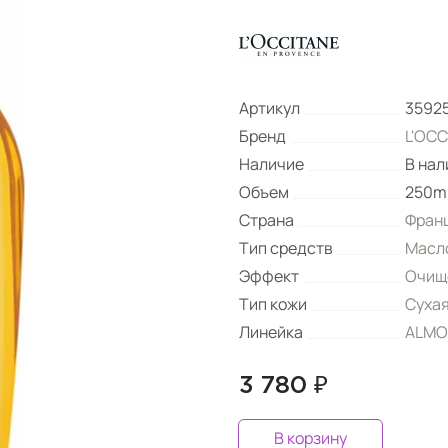
Артикул
3592
Бренд
L'OCC
Наличие
В нал
Объем
250m
Страна
Фран
Тип средств
Масл
Эффект
Очищ
Тип кожи
Суха
Линейка
ALMO
3 780 ₽
В корзину