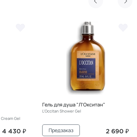
Гель для душа "Л'Окситан"
L'Occitan Shower Gel
 Cream Gel
Предзаказ
4 430 ₽
2 690 ₽