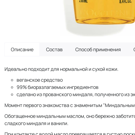
Описание
Состав
Способ применения
Идеально подходит для нормальной и сухой кожи.
веганское средство
99% биоразлагаемых ингредиентов
сделано из прованского миндаля, полученного из э
Момент первого знакомства с знаменитым "Миндальным"
Обогащенное миндальным маслом, оно бережно заботится
сладкого миндаля и ванили.
При контакте с водой масло превращается в густую рос