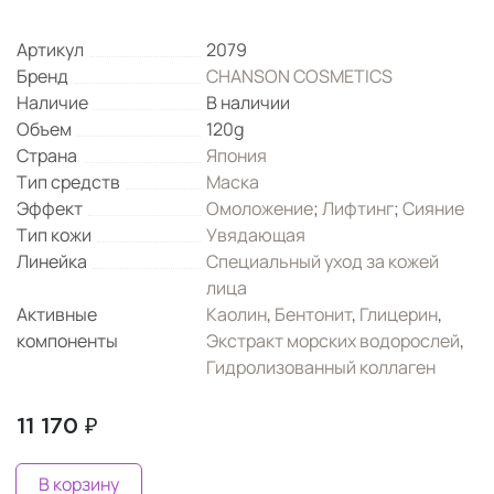
Артикул
2079
Бренд
CHANSON COSMETICS
Наличие
В наличии
Объем
120g
Страна
Япония
Тип средств
Маска
Эффект
Омоложение
;
Лифтинг
;
Сияние
Тип кожи
Увядающая
Линейка
Специальный уход за кожей
лица
Активные
Каолин
,
Бентонит
,
Глицерин
,
компоненты
Экстракт морских водорослей
,
Гидролизованный коллаген
11 170 ₽
В корзину