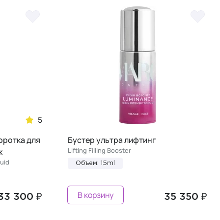
5
оротка для
Бустер ультра лифтинг
Lifting Filling Booster
ж
uid
Объем: 15ml
В корзину
33 300 ₽
35 350 ₽