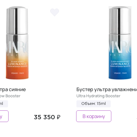
тра сияние
Бустер ультра увлажнен
low Booster
Ultra Hydrating Booster
ml
Объем: 15ml
у
В корзину
35 350 ₽