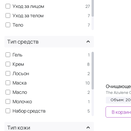
Уход за лицом
27
Уход за телом
7
Тело
7
Уход для кожи вокруг глаз
3
Тип средств
Наборы
5
Гель
1
Крем
8
Лосьон
2
Маска
10
Очищающее
Масло
2
The Azulene C
Молочко
Объем: 2
1
Набор средств
5
В корзин
Патчи
1
Тип кожи
Скраб
1