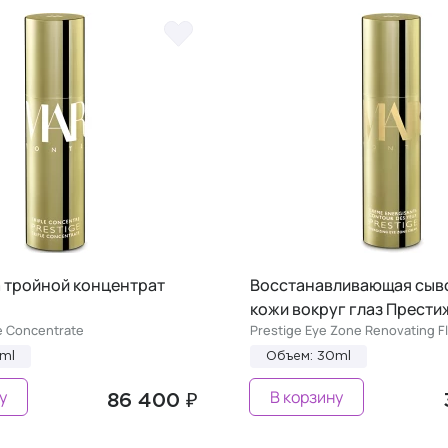
 тройной концентрат
Восстанавливающая сыв
кожи вокруг глаз Прести
le Concentrate
Prestige Eye Zone Renovating Fl
ml
Объем: 30ml
у
В корзину
86 400 ₽