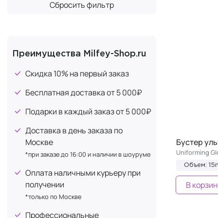
Гликолевая кислота
1
Сбросить фильтр
Противовоспалительное
1
Глицерин
30
Себорегуляция
1
Глюконат цинка
3
Сужение пор
1
Диоксид титана
4
Преимущества Milfey-Shop.ru
Уменьшение отечности
1
Каолин
2
Скидка 10% на первый заказ
Кофеин
7
Бесплатная доставка от 5 000₽
Лимонная кислота
15
Масло авокадо
Подарки в каждый заказ от 5 000₽
1
Масло герани
1
Доставка в день заказа по
Масло Ши
Москве
Бустер уль
3
Uniforming G
*при заказе до 16:00 и наличии в шоуруме
Мочевина
6
Объем: 15
Ниацинамид (витамин B3)
Оплата наличными курьеру при
4
получении
В корзин
Олигопептиды
2
*только по Москве
Пантенол (витамин B5)
10
Профессиональные