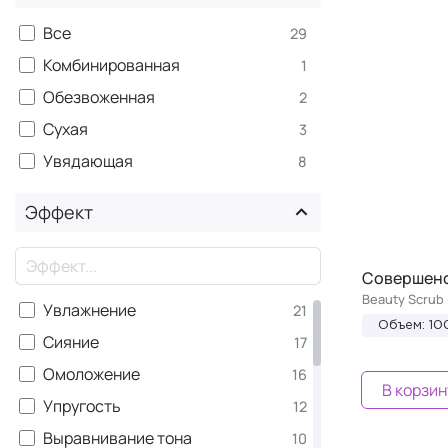
Спрей
2
Все
29
Сыворотка
9
Комбинированная
1
Эмульсия
2
Обезвоженная
2
Сухая
3
Увядающая
8
Эффект
×
Совершенс
Beauty Scrub 
Увлажнение
21
Объем: 10
Сияние
17
Омоложение
16
В корзин
Упругость
12
Выравнивание тона
10