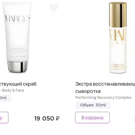
твующий скраб
Экстра восстанавливаю
- Body & Face
сыворотка
Performing Recovery Complex
0ml
Объем: 30ml
у
В корзину
19 050 ₽