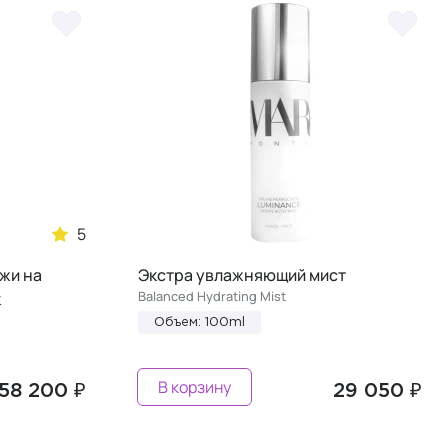
5
жи на
Экстра увлажняющий мист
Balanced Hydrating Mist
к
Объем: 100ml
В корзину
58 200 ₽
29 050 ₽