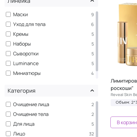
Линейка
Маски
9
Уход для тела
6
Кремы
5
Наборы
5
Сыворотки
5
Luminance
5
Миниатюры
4
Лимитиров
Очищение
4
роскоши"
Категория
Reveal Skin B
Очищение лица
Объем: 2*
2
Очищение тела
2
В корзин
Для лица
5
Лицо
32