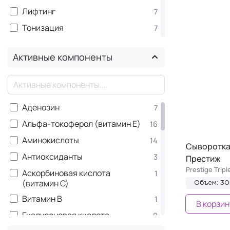
Лифтинг
7
Тонизация
7
Очищение
4
Активные компоненты
Питание
4
Смягчение
4
×
Регенерация
3
Аденозин
7
Успокаивающее действие
3
Альфа-токоферол (витамин Е)
16
Антицеллюлитное
2
Аминокислоты
14
От пигментации
2
Сыворотка
Антиоксиданты
3
Престиж
От темных кругов
2
Prestige Trip
Аскорбиновая кислота
1
Укрепление
2
(витамин С)
Объем: 30
Эластичность
2
Витамин B
1
В корзин
Гладкость
1
Гиалуроновая кислота
9
Матирование
1