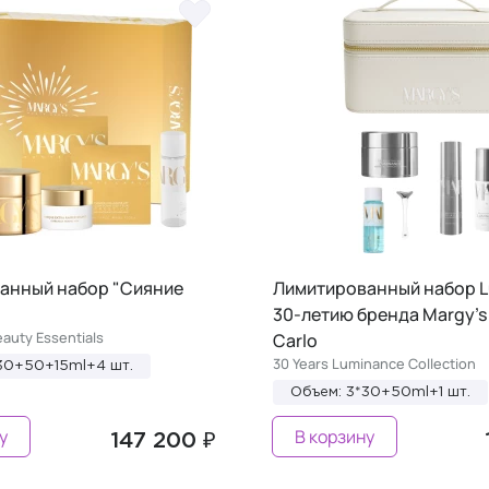
анный набор "Сияние
Лимитированный набор L
30-летию бренда Margy's
eauty Essentials
Carlo
30 Years Luminance Collection
30+50+15ml+4 шт.
Объем: 3*30+50ml+1 шт.
у
В корзину
147 200 ₽