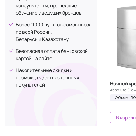
Пиридоксин (витамин B6)
1
консультанты, прошедшие
Ретинол (витамин А)
5
обучение у ведущих брендов
Церамиды
1
Более 11000 пунктов самовывоза
Цинк органический (его оксид)
2
по всей России,
Беларуси и Казахстану
Экстракт морских водорослей
1
Экстракт шалфея
1
Безопасная оплата банковской
картой на сайте
Накопительные скидки и
промокоды для постоянных
Ночной кр
покупателей
Absolute Glo
Объем: 5
В корзин