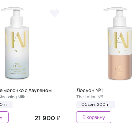
 молочко с Азуленом
Лосьон №1
leansing Milk
The Lotion №1
00ml
Объем: 200ml
у
В корзину
21 900 ₽