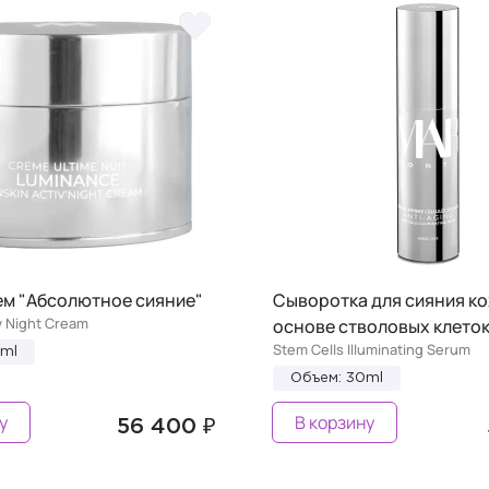
ем "Абсолютное сияние"
Сыворотка для сияния ко
w Night Cream
основе стволовых клето
Stem Cells Illuminating Serum
0ml
Объем: 30ml
у
В корзину
56 400 ₽