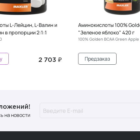
ты L-Лейцин, L-Валин и
Аминокислоты 100% Gold
н в пропорции 2:1:1
"Зеленое яблоко" 420 г
0
100% Golden BCAA Green Apple
у
Предзаказ
2 703 ₽
дложений!
ь на новости