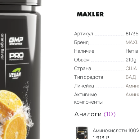
Артикул
8173
Бренд
MAXL
Наличие
Нет в
Объем
210g
Страна
США
Тип средств
БАД
Линейка
Амин
Активные
Амин
компоненты
Аналоги
(10)
Аминокислоты 100% 
1 913 ₽