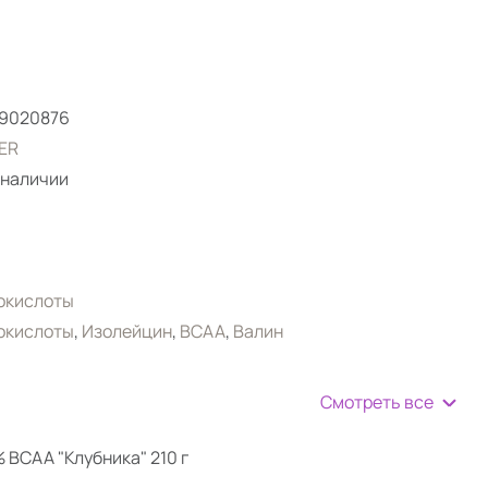
59020876
ER
 наличии
окислоты
окислоты
,
Изолейцин
,
BCAA
,
Валин
Смотреть все
BCAA "Клубника" 210 г