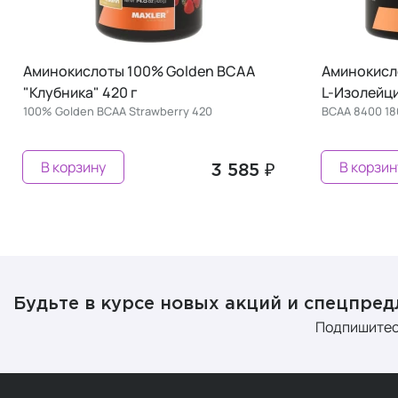
Аминокислоты 100% Golden BCAA
Аминокисло
"Клубника" 420 г
L-Изолейци
100% Golden BCAA Strawberry 420
BCAA 8400 18
В корзину
В корзин
3 585 ₽
Будьте в курсе новых акций и спецпре
Подпишитес