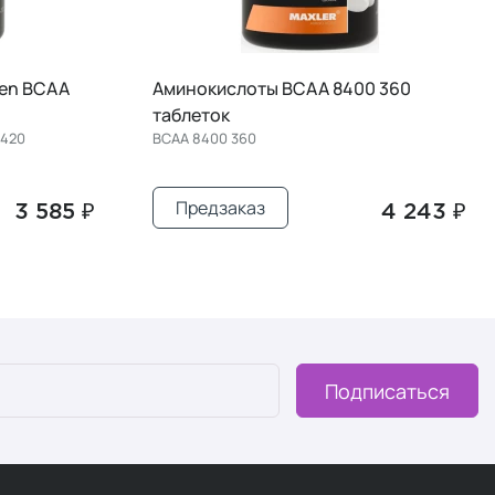
en BCAA
Аминокислоты BCAA 8400 360
таблеток
 420
BCAA 8400 360
Предзаказ
3 585 ₽
4 243 ₽
Подписаться