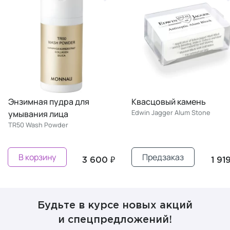
Энзимная пудра для
Квасцовый камень
Edwin Jagger Alum Stone
умывания лица
TR50 Wash Powder
В корзину
Предзаказ
3 600 ₽
1 91
Будьте в курсе новых акций
и спецпредложений!