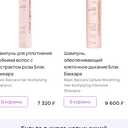
ампунь для уплотнения
Шампунь,
 объема волос с
обеспечивающий
кстрактом розы Блэк
клеточное дыхание Блэк
аккара
Баккара
ack Baccara Hair Multiplying
Black Baccara Cellular Breathing
hampoo
Hair Multiplying Intensive
Shampoo
В корзину
В корзину
7 320 ₽
9 600 ₽