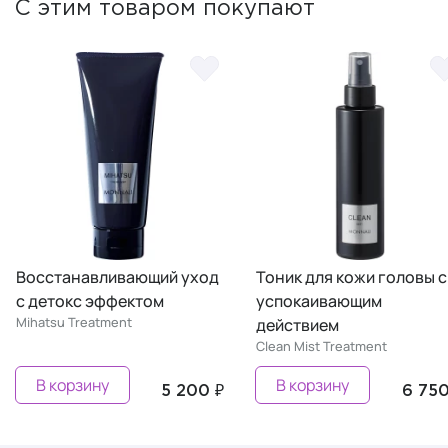
С этим товаром покупают
Восстанавливающий уход
Тоник для кожи головы с
с детокс эффектом
успокаивающим
Mihatsu Treatment
действием
Clean Mist Treatment
В корзину
В корзину
5 200 ₽
6 750