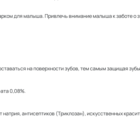
ком для малыша. Привлечь внимание малыша к заботе о зу
таваться на поверхности зубов, тем самым защищая зубы 
ата 0,08%.
т натрия, антисептиков (Триклозан), искусственных краси