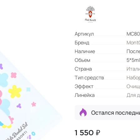
Артикул
МС80
Бренд
MontC
Наличие
Посл
Объем
5*5ml
Страна
Итал
Тип средств
Набор
Эффект
Очищ
Линейка
Для д
Остался последн
1 550 ₽