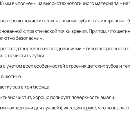
,15 мм выполнены из высокотехнологичного материала – н
о хорошо почистить как молочные зубки, так и коренные, 
снованной с практической точки зрения. При том, что щети
солютно безопасным.
торого подтверждена исследованиями – гипоаллергенного 
ошо почистить зубки.
с учетом всех особенностей строения детских зубов и техн
 в щетине.
етку раз в три месяца.
ктивно чистит, хорошо полирует поверхность эмали.
ми накладками для лучшей фиксации в руке, что позволяет