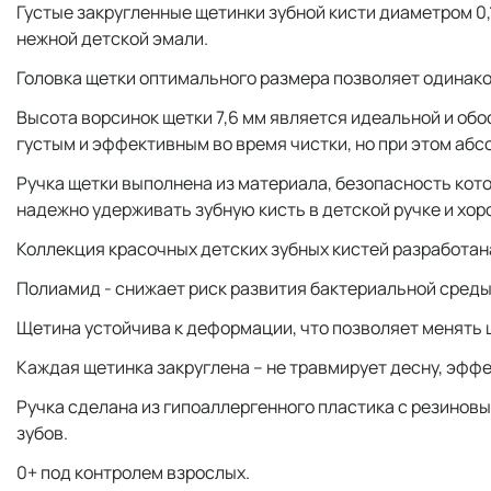
Густые закругленные щетинки зубной кисти диаметром 0
нежной детской эмали.
Головка щетки оптимального размера позволяет одинаков
Высота ворсинок щетки 7,6 мм является идеальной и обо
густым и эффективным во время чистки, но при этом аб
Ручка щетки выполнена из материала, безопасность ко
надежно удерживать зубную кисть в детской ручке и хор
Коллекция красочных детских зубных кистей разработана 
Полиамид - снижает риск развития бактериальной среды
Щетина устойчива к деформации, что позволяет менять щ
Каждая щетинка закруглена – не травмирует десну, эффе
Ручка сделана из гипоаллергенного пластика с резиновы
зубов.
0+ под контролем взрослых.