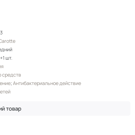
3
arotte
едний
+1 шт.
ия
 средств
ение
;
Антибактериальное действие
етей
ий товар