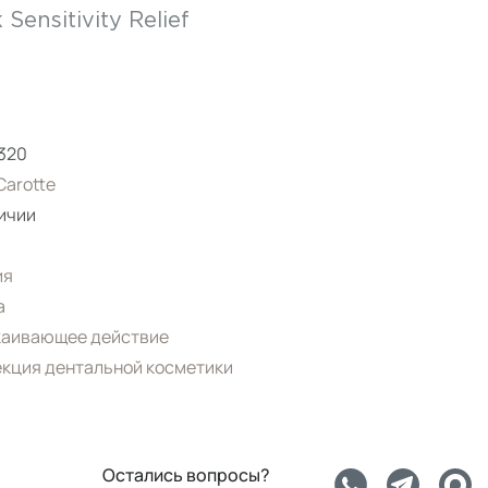
Sensitivity Relief
320
arotte
ичии
ия
а
каивающее действие
кция дентальной косметики
Остались вопросы?