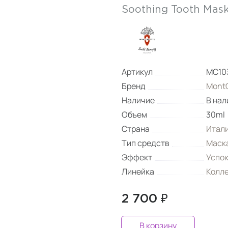
Soothing Tooth Mask 
Артикул
MC10
Бренд
MontC
Наличие
В нал
Объем
30ml
Страна
Итал
Тип средств
Маск
Эффект
Успо
Линейка
Колле
2 700 ₽
В корзину