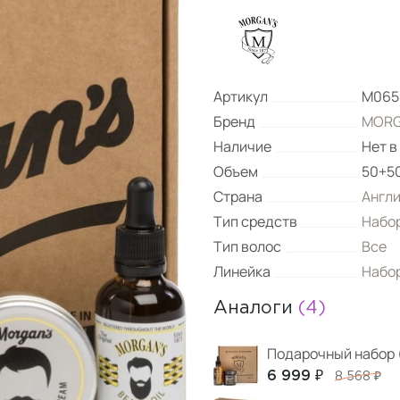
Артикул
M065
Бренд
MORG
Наличие
Нет в
Объем
50+50
Страна
Англ
Тип средств
Набо
Тип волос
Все
Линейка
Набо
Аналоги
(4)
6 999 ₽
8 568 ₽