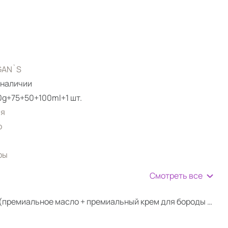
AN`S
 наличии
g+75+50+100ml+1 шт.
ия
р
ры
Смотреть все
Подарочный набор (премиальное масло + премиальный крем для бороды и усов)