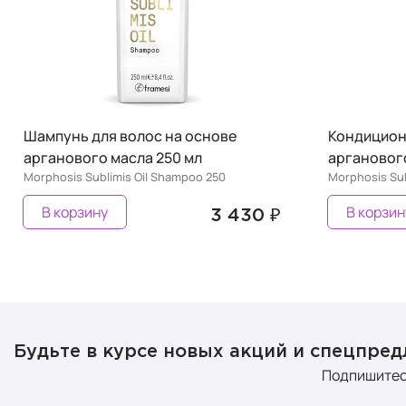
Шампунь для волос на основе
Кондицион
арганового масла 250 мл
арганового
Morphosis Sublimis Oil Shampoo 250
Morphosis Sub
В корзину
В корзин
3 430 ₽
Будьте в курсе новых акций и спецпре
Подпишитес