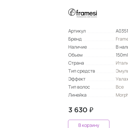
Артикул
A035
Бренд
Frame
Наличие
В нал
Объем
150ml
Страна
Итал
Тип средств
Эмул
Эффект
Увла
Тип волос
Все
Линейка
Morph
3 630 ₽
В корзину