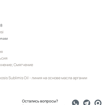
18
si
ичии
ия
ьсия
жнение
;
Смягчение
osis Sublimis Oil - линия на основе масла аргании
Остались вопросы?