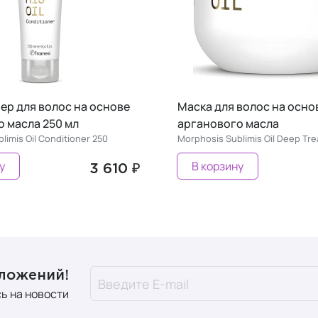
ер для волос на основе
Маска для волос на осно
 масла 250 мл
арганового масла
limis Oil Conditioner 250
Morphosis Sublimis Oil Deep Tr
у
В корзину
3 610 ₽
дложений!
ь на новости