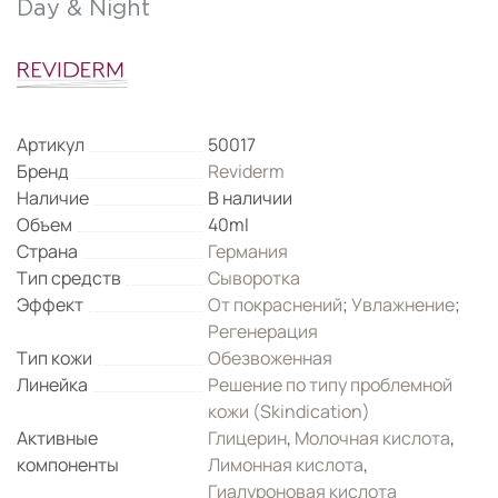
Day & Night
Артикул
50017
Бренд
Reviderm
Наличие
В наличии
Объем
40ml
Страна
Германия
Тип средств
Сыворотка
Эффект
От покраснений
;
Увлажнение
;
Регенерация
Тип кожи
Обезвоженная
Линейка
Решение по типу проблемной
кожи (Skindication)
Активные
Глицерин
,
Молочная кислота
,
компоненты
Лимонная кислота
,
Гиалуроновая кислота