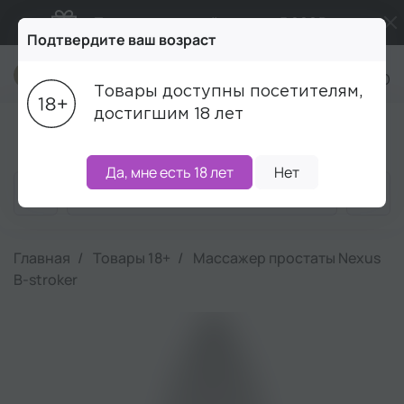
Подарки в каждый заказ от 5 000₽
Подтвердите ваш возраст
Бесплатная доставка от 5 000₽
+7 (495) 215-16-00
Товары доступны посетителям,
Промокод ПРИВЕТ
достигшим 18 лет
Блог
Акции
Бренды
Наборы
Скидки
Да, мне есть 18 лет
Нет
Главная
Товары 18+
Массажер простаты Nexus
B-stroker