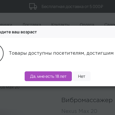
Бесплатная доставка от 5 000₽
овинки
Доставка
Контакты
Оплата
Сало
дите ваш возраст
Акции
Бренды
Наборы
Товары доступны посетителям, достигшим 
Да, мне есть 18 лет
Нет
us Max 20
Вибромассажер п
Nexus Max 20