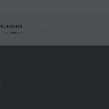
дложений!
ь на новости
12