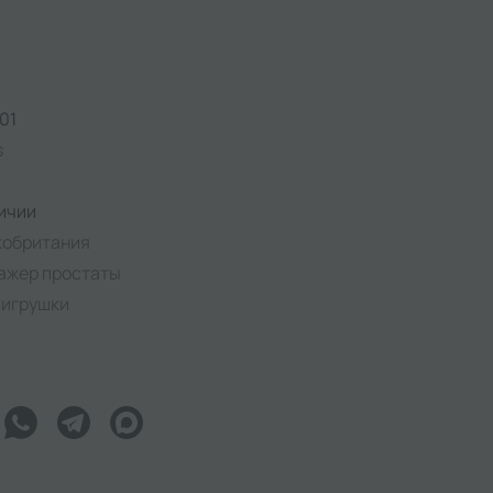
01
s
ичии
кобритания
ажер простаты
-игрушки