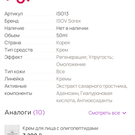
Артикул
ISO13
Бренд
ISOV Sorex
Наличие
Нет в наличии
Объем
50ml
Страна
Корея
Тип средств
Крем
Эффект
Регенерация
;
Упругость
;
Омоложение
Тип кожи
Все
Линейка
Кремы
Активные
Экстракт сахарного тростника
,
компоненты
Аденозин
,
Гиалуроновая
кислота
,
Антиоксиданты
Смотреть все
Аналоги
(10)
Крем для лица с олигопептидами