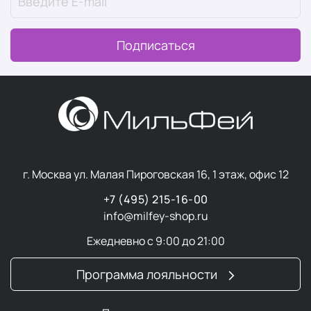
Концепция Nimue считается одним из самых
значительных прорывов в области ухода за кожей за
всю историю косметологии.
Подписаться
В отличие от традиционных подходов, производитель
классифицирует кожу не только по типу, но и по ее
состоянию:
фото- и хроностарение
гиперпигментация
угревые высыпания
г. Москва ул. Малая Пироговская 16, 1 этаж, офис 12
чувствительность
+7 (495) 215-16-00
Такая классификация позволила Nimue подобрать
info@milfey-shop.ru
максимально эффективный уход, направленный на
решение конкретных проблем с кожей:
Ежедневно с 9:00 до 21:00
Омоложение
Программа лояльности
Восстановление
Борьба со свободными радикалами
Защита от солнца