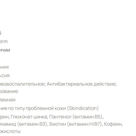
5
erm
ичии
ания
ьсия
ивовоспалительное
;
Антибактериальное действие
;
рование
лемная
ие по типу проблемной кожи (Skindication)
ерин
,
Глюконат цинка
,
Пантенол (витамин B5)
,
намид (витамин B3)
,
Биотин (витамин H/B7)
,
Кофеин
,
окислоты