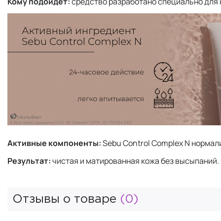
Кому подойдет:
средство разработано специально для 
Активные компоненты:
Sebu Control Complex N нормал
Результат:
чистая и матированная кожа без высыпаний.
Отзывы о товаре
(0)