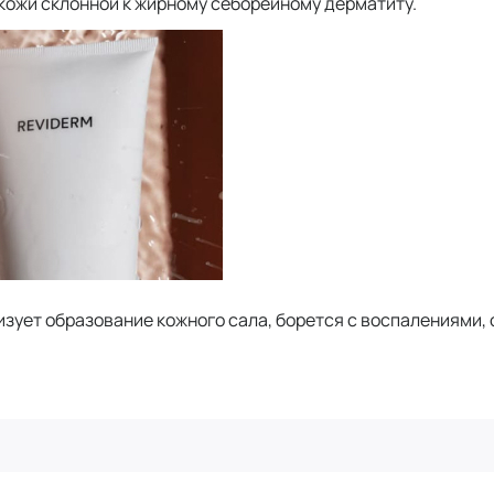
кожи склонной к жирному себорейному дерматиту.
изует образование кожного сала, борется с воспалениями