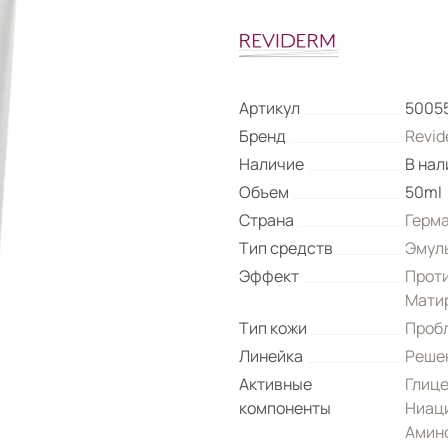
Артикул
5005
Бренд
Revid
Наличие
В нал
Объем
50ml
Страна
Герм
Тип средств
Эмул
Эффект
Прот
Мати
Тип кожи
Проб
Линейка
Решен
Активные
Глиц
компоненты
Ниаци
Амин