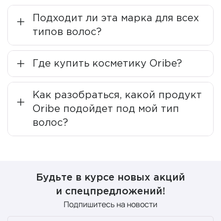
На сегодняшний день продукты компании сочетают в
себе современные формулы, которые работают на
Подходит ли эта марка для всех
красоту ваших волос, и потрясающие упаковки,
типов волос?
разработанные лучшими мировыми дизайнерами.
Увидев один раз продукцию бренда, вы просто не
сможете устоять.
Где купить косметику Oribe?
За 30 лет работы в косметической индустрии компания
выпустила на рынок более 200 продуктов,
Как разобраться, какой продукт
соответствующих самым высоким стандартам,
Oribe подойдет под мой тип
удовлетворяющих требования самых разборчивых
волос?
клиентов.
Косметические линейки и
основные продукты для
Будьте в курсе новых акций
и спецпредложений!
ухода за волосами Oribe
Подпишитесь на новости