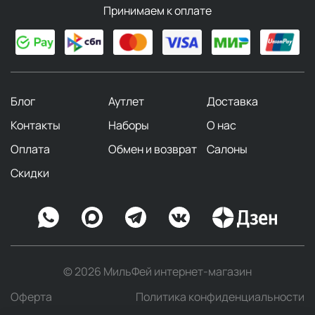
кондиционеры, маски, сыворотки и спреи этой
Принимаем к оплате
серии помогут вернуть вашим волосам красоту и
здоровье. Особенность этой серии — отсутствие
сульфатов в составе шампуней и кондиционеров.
В основе продуктов лежит био-
восстанавливающий комплекс, который
Блог
Аутлет
Доставка
эффективно решает различные проблемы волос
— от сухости до замедленного роста. Среди
Контакты
Наборы
О нас
продуктов серии есть необычное средство —
Оплата
Обмен и возврат
Салоны
универсальное питательное масло, которое
можно использовать не только для волос, но и
Скидки
для ухода за телом.
Хиты серии:
Сухой шампунь
Gold Lust Dry Shampoo
Питательное масло для волос
Gold Lust
Nourishing Hair Oil
© 2026 МильФей интернет-магазин
Восстанавливающий кондиционер для волос
Gold
Оферта
Политика конфиденциальности
Lust Repair and Restore Conditioner
(в том числе, в