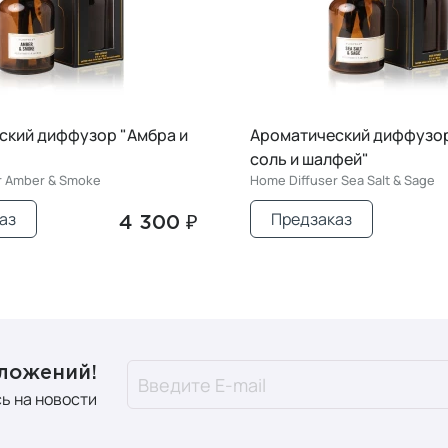
ский диффузор "Морская
Ароматический диффузор
Home Diffuser Willow
фей"
 Sea Salt & Sage
аз
Предзаказ
4 300 ₽
дложений!
ь на новости