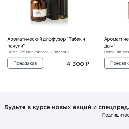
Ароматический диффузор "Амбра и
Ароматиче
дым"
соль и шал
Home Diffuser Amber & Smoke
Home Diffuser
Предзаказ
Предзак
4 300 ₽
Будьте в курсе новых акций и спецпре
Подпишитес