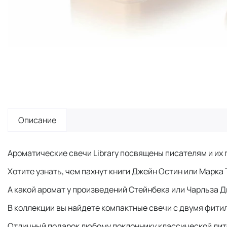
Описание
Ароматические свечи Library посвящены писателям и их
Хотите узнать, чем пахнут книги Джейн Остин или Марка
А какой аромат у произведений Стейнбека или Чарльза Д
В коллекции вы найдете компактные свечи с двумя фитил
Отличный подарок любому поклоннику классической лит