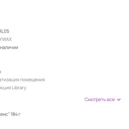
RL05
YWAX
 наличии
а
атизация помещения
кция Library
Смотреть все
енс" 184 г