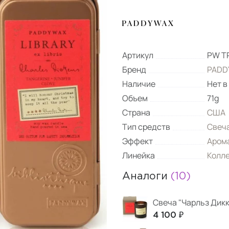
Артикул
PW T
Бренд
PADD
Наличие
Нет в
Объем
71g
Страна
США
Тип средств
Свеч
Эффект
Аром
Линейка
Колле
Аналоги
(10)
Свеча "Чарльз Дикк
4 100 ₽