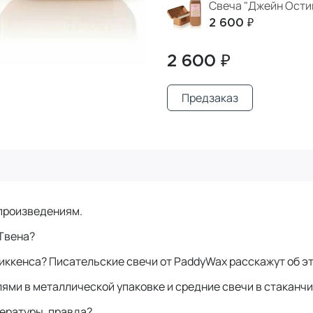
Свеча "Джейн Остин
2 600 ₽
2 600 ₽
Предзаказ
 произведениям.
 Твена?
иккенса? Писательские свечи от PaddyWax расскажут об э
ями в металлической упаковке и средние свечи в стаканчи
ературы, правда?