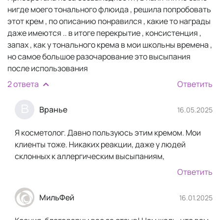
нигде моего тонального флюида , решила попробовать
этот крем , по описанию понравился , какие то награды
даже имеются .. в итоге перекрытие , консистенция ,
запах , как у тонального крема в мои школьны времена ,
но самое большое разочарование это высыпания
после использования
2 ответа
Ответить
В
Вранье
16.05.2025
Я косметолог. Давно пользуюсь этим кремом. Мои
клиенты тоже. Никаких реакции, даже у людей
склонных к аллергическим высыпаниям,
Ответить
МильФей
16.01.2025