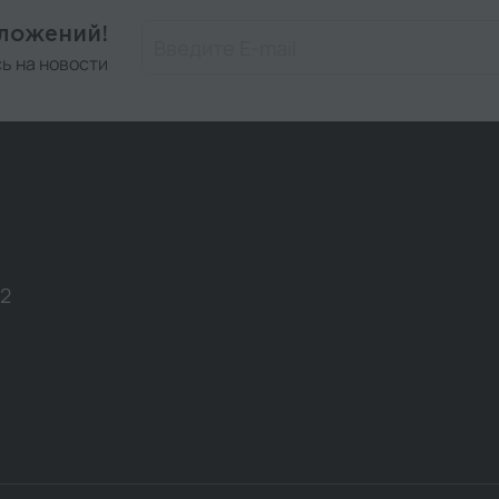
дложений!
ь на новости
12