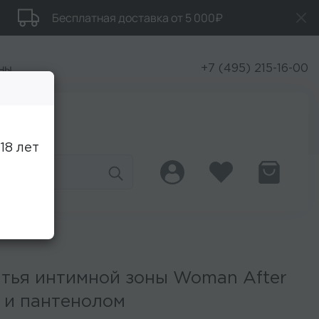
Бесплатная доставка от 5 000₽
ны
+7 (495) 215-16-00
Скидки
18 лет
тья интимной зоны Woman After
э и пантенолом