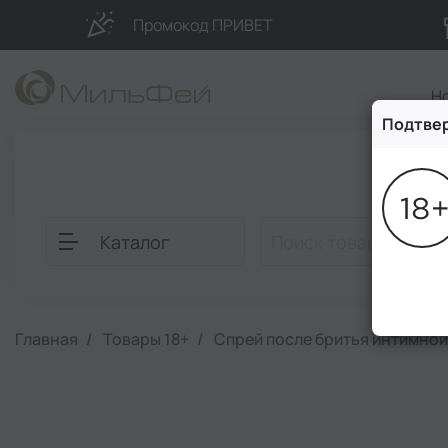
Промокод ПРИВЕТ
Н
Подтвер
Блог
Каталог
Главная
Товары 18+
Спрей после бритья интимной