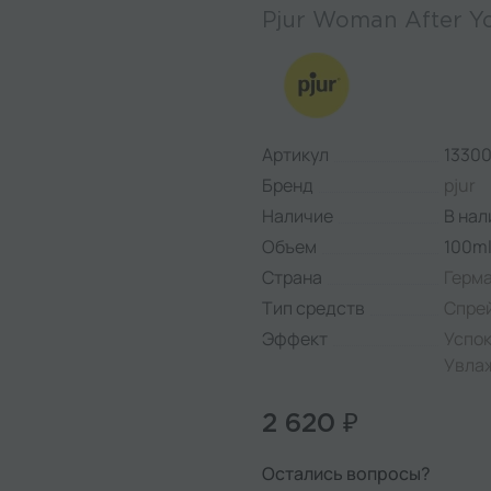
Pjur Woman After Y
Артикул
13300
Бренд
pjur
Наличие
В нал
Объем
100m
Страна
Герм
Тип средств
Спре
Эффект
Успо
Увла
2 620 ₽
Остались вопросы?