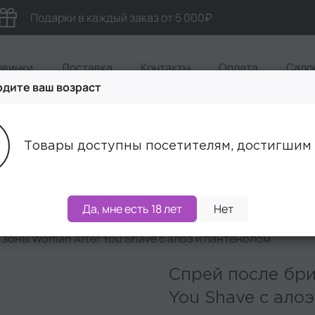
Подарки в каждый заказ от 5 000₽
овинки
Доставка
Контакты
Оплата
Сало
дите ваш возраст
Акции
Бренды
Наборы
Товары доступны посетителям, достигшим 
Да, мне есть 18 лет
Нет
 зоны Woman After You Shave с алоэ и пантенолом
Спрей после бри
You Shave с ало