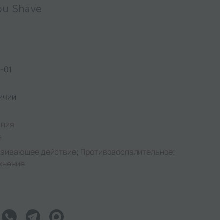
ou Shave
-01
ичии
l
ания
й
каивающее действие
;
Противовоспалительное
;
жнение