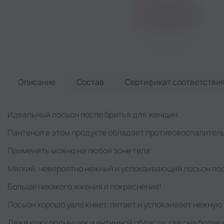
Описание
Состав
Сертификат
соответстви
Идеальный лосьон после бритья для женщин.
Пантенол в этом продукте обладает противовоспалитель
Применять можно на любой зоне тела.
Мягкий, невероятно нежный и успокаивающий лосьон пос
Больше никакого жжения и покраснения!
Лосьон хорошо увлажняет, питает и успокаивает нежнyю
Даже кожу подмышек и интимной области, где она более 