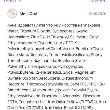
1 ответ
Ответить
МильФей
31.05.2026
Анна, здравствуйте! Уточнили состав на упаковке:
Water, Titanium Dioxide, Cyclopentasiloxane,
Homosalate, Zinc Oxide Ethylhexyl Salicylate, Cetyl
Ethylhexanoate, Glycerin, Lauryl PEG-9
Polydimethylsiloxyethyl Dimethicone, Butylene Glycol
Dicaprylate/Dicaprate, Trimethylsiloxysilicate, Phenyl
Trimethicone, Niacinamide, Butylene Glycol,
Polymethylsilsesquiox-ane, Hydrogenated
Polyisobutene, 1,2-Hexanediol, Silica, Magnesium
Sulfate, Sorbitan Sesquiolete, Disteardimonium
Hectorite; Triethoxycaprylylsilane, Cetyl PEG/PPG-10/1
Dimethicone, Aluminum Hydroxide, Capryly| Glycol,
Ethylhexyiglycerin, Fragrance, Adenosine, Disodium
EDTA, Tocopherol |+/-| Iron Oxide Yellow (Cl 77492), Iron
Oxide Red (CI 77491), Iron Oxide Black (CI 77499).