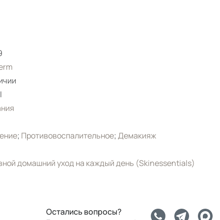
9
erm
ичии
l
ания
ение
;
Противовоспалительное
;
Демакияж
ной домашний уход на каждый день (Skinessentials)
Остались вопросы?