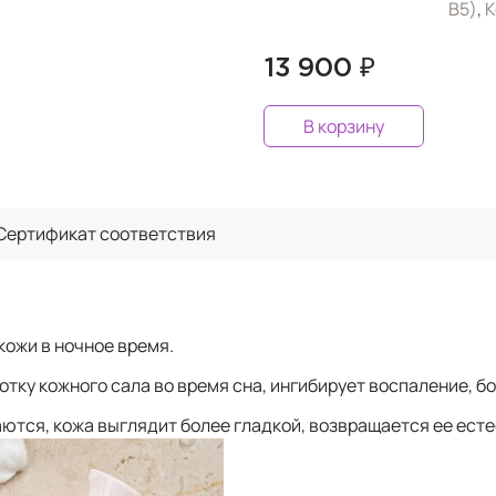
B5)
,
К
13 900 ₽
В корзину
Сертификат
соответствия
кожи в ночное время.
тку кожного сала во время сна, ингибирует воспаление, б
ются, кожа выглядит более гладкой, возвращается ее ест