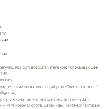
4
erm
ичии
ания
регуляция
;
Противовоспалительное
;
Успокаивающее
твие
лемная
иметический омолаживающий уход (Скинтеледженс /
elligence)
ерин
,
Глюконат цинка
,
Ниацинамид (витамин B3)
,
нин
,
Фитиновая кислота
,
Церамиды
,
Пантенол (витамин