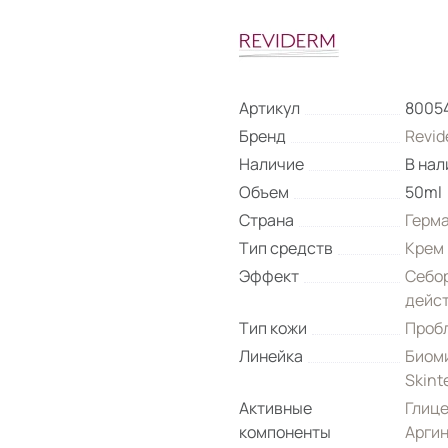
Артикул
8005
Бренд
Revid
Наличие
В нал
Объем
50ml
Страна
Герм
Тип средств
Крем
Эффект
Себо
дейс
Тип кожи
Проб
Линейка
Биом
Skint
Активные
Глиц
компоненты
Арги