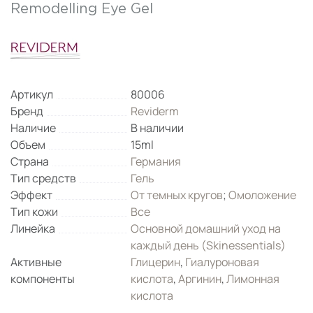
Remodelling Eye Gel
Артикул
80006
Бренд
Reviderm
Наличие
В наличии
Объем
15ml
Страна
Германия
Тип средств
Гель
Эффект
От темных кругов
;
Омоложение
Тип кожи
Все
Линейка
Основной домашний уход на
каждый день (Skinessentials)
Активные
Глицерин
,
Гиалуроновая
компоненты
кислота
,
Аргинин
,
Лимонная
кислота