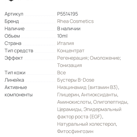
Артикул
P5514195
Бренд
Rhea Cosmetics
Наличие
В наличии
Объем
10ml
Страна
Италия
Тип средств
Концентрат
Эффект
Регенерация
;
Омоложение
;
Тонизация
Тип кожи
Все
Линейка
Бустеры B-Dose
Активные
Ниацинамид (витамин B3)
,
компоненты
Глицерин
,
Антиоксиданты
,
Аминокислоты
,
Олигопептиды
,
Церамиды
,
Эпидермальный
фактор роста (EGF)
,
Натуральный холестерол
,
Фитосфингозин