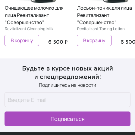
ко для
Лосьон-тоник для лица
Дневной крем
т
Ревитализант
Ревитализант
"Совершенство"
"Совершенст
Milk
Revitalizant Toning Lotion
Revitalizant Day 
В корзину
В корзину
6 500 ₽
6 500 ₽
Будьте в курсе новых акций
и спецпредложений!
Подпишитесь на новости
Подписаться