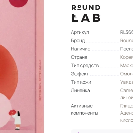
Артикул
RL36
Бренд
Round
Наличие
Посл
Страна
Коре
Тип средств
Маск
Эффект
Омол
Тип кожи
Увяд
Линейка
Camel
лине
Активные
Глиц
компоненты
Аден
кисл