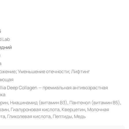
6
 Lab
едний
я
а
ожение
;
Уменьшение отечности
;
Лифтинг
ающая
lia Deep Collagen — премиальная антивозрастная
йка
ерин
,
Ниацинамид (витамин B3)
,
Пантенол (витамин B5)
,
озин
,
Гиалуроновая кислота
,
Кверцетин
,
Молочная
ота
,
Гликолевая кислота
,
Пептиды
,
Медь