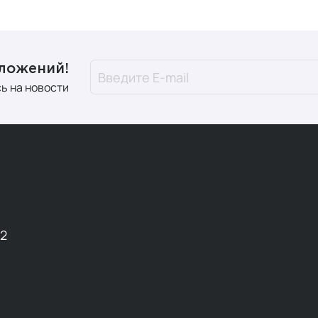
дложений!
ь на новости
12