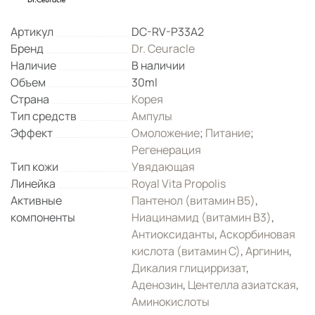
Артикул
DC-RV-P33A2
Бренд
Dr. Ceuracle
Наличие
В наличии
Объем
30ml
Страна
Корея
Тип средств
Ампулы
Эффект
Омоложение
;
Питание
;
Регенерация
Тип кожи
Увядающая
Линейка
Royal Vita Propolis
Активные
Пантенол (витамин B5)
,
компоненты
Ниацинамид (витамин B3)
,
Антиоксиданты
,
Аскорбиновая
кислота (витамин С)
,
Аргинин
,
Дикалия глицирризат
,
Аденозин
,
Центелла азиатская
,
Аминокислоты