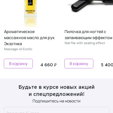
роматическое
Пилочка для ногтей с
ассажное масло для рук
запаивающим эффектом
Nail file with sealing effect
кзотика
assage oil Exotic
В корзину
В корзину
4 660 ₽
5 400 ₽
Будьте в курсе новых акций
и спецпредложений!
Подпишитесь на новости