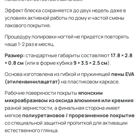
Эффект блеска сохраняется до двух недель даже в
условиях активной работы по дому и частой смены
лакового покрытия.
Процедуру полировки ногтей не придется повторять
чаще 1-2 раз в месяц.
Размер:
стандартные габариты составляют
17.8 × 2.8
× 0.8 см
(или в форме кубика
9 × 3.5 × 2.5 см
).
Основа изготовлена из гибкой и пружинящей
пены EVA
(этиленвинилацетат)
на пластиковом каркасе.
Рабочие поверхности покрыты
японским
микроабразивом из оксида алюминия или кремния
разной зернистости, а финальная сторона имеет
мягкое
полиуретановое / прорезиненное покрытие
со специальной защитной пропиткой для активации
естественного глянца.