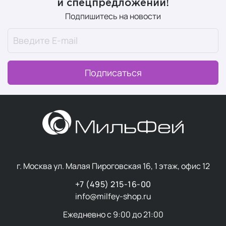
и спецпредложений!
сохранения молодости и красоты.
Подпишитесь на новости
Что делает косметику Selvert
Thermal особенной
Гипоаллергенность.
Продукция безопасна для
Подписаться
всех типов кожи, даже самой чувствительной.
Широкий спектр действия.
Вы можете найти
решение для своего типа кожи или другой запрос
в разнообразных линейках бренда.
Космецевтика нового поколения.
Селверт
Термал работает на клеточном уровне,
стимулируя естественные процессы
регенерации и омоложения.
г. Москва ул. Малая Пироговская 16, 1 этаж, офис 12
Натуральные ингредиенты.
В составе средств
+7 (495) 215-16-00
используются термальные воды Швейцарских
info@milfey-shop.ru
Альп и Пиренеев, соль Мертвого моря, водоросли
и органический торф.
Ежедневно с 9:00 до 21:00
Проникновение в глубокие слои