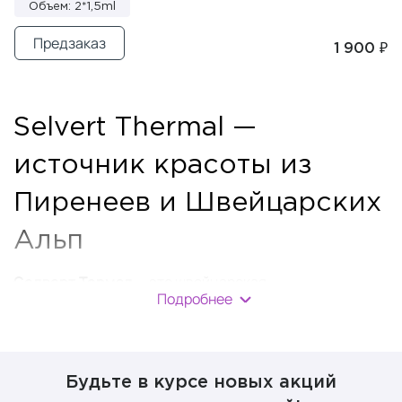
Объем: 2*1,5ml
Предзаказ
1 900 ₽
Selvert Thermal —
источник красоты из
Пиренеев и Швейцарских
Альп
Селверт Термал
— это швейцарская
Подробнее
профессиональная космецевтика, основанная на
глубоком понимании клеточной биологии и медицины.
Компания более 45 лет создает эффективные
программы по уходу за лицом и телом, используя
Будьте в курсе новых акций
инновационные ингредиенты и технологии для