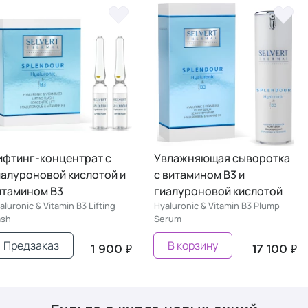
ифтинг-концентрат с
Увлажняющая сыворотка
иалуроновой кислотой и
с витамином В3 и
итамином В3
гиалуроновой кислотой
aluronic & Vitamin B3 Lifting
Hyaluronic & Vitamin B3 Plump
ash
Serum
Предзаказ
В корзину
1 900 ₽
17 100 ₽