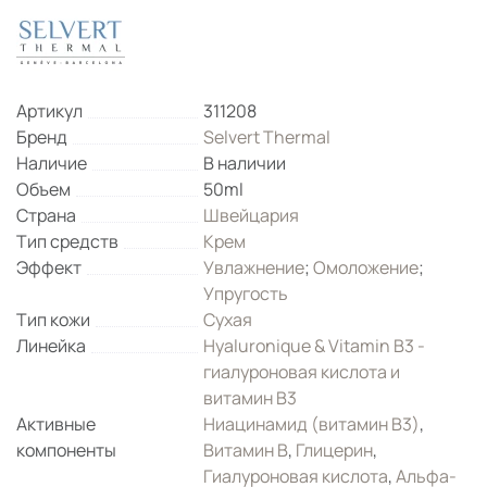
Артикул
311208
Бренд
Selvert Thermal
Наличие
В наличии
Объем
50ml
Страна
Швейцария
Тип средств
Крем
Эффект
Увлажнение
;
Омоложение
;
Упругость
Тип кожи
Сухая
Линейка
Hyaluronique & Vitamin B3 -
гиалуроновая кислота и
витамин B3
Активные
Ниацинамид (витамин B3)
,
компоненты
Витамин B
,
Глицерин
,
Гиалуроновая кислота
,
Альфа-