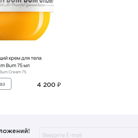
ий крем для тела
Bum Bum 75 мл
 Bum Cream 75
аз
4 200 ₽
дложений!