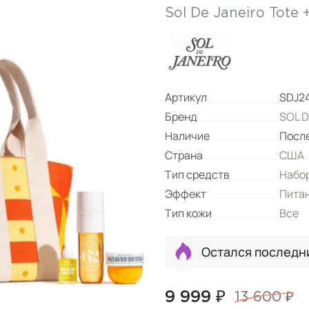
Sol De Janeiro Tote 
Артикул
SDJ2
Бренд
SOL D
Наличие
Посл
Страна
США
Тип средств
Набор
Эффект
Пита
Тип кожи
Все
Остался последн
9 999 ₽
13 600 ₽