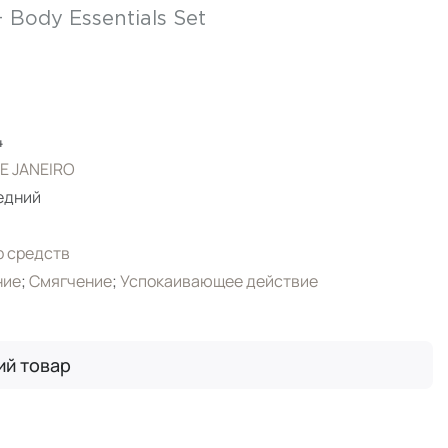
+ Body Essentials Set
4
E JANEIRO
едний
 средств
ние
;
Смягчение
;
Успокаивающее действие
ий товар