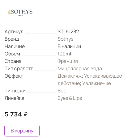
Артикул
ST161282
Бренд
Sothys
Наличие
В наличии
Объем
100ml
Страна
Франция
Тип средств
Мицеллярная вода
Эффект
Демакияж
;
Успокаивающее
действие
;
Увлажнение
Тип кожи
Все
Линейка
Eyes & Lips
5 734 ₽
В корзину