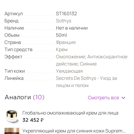
Артикул
ST160132
Бренд
Sothys
Наличие
Нет в наличии
Объем
50ml
Страна
Франция
Тип средств
Крем
Эффект
Омоложение
;
Антиоксидантное
действие
;
Сияние
Тип кожи
Увядающая
Линейка
Secrets De Sothys - Уход за
лицом и телом
Смотреть все
Аналоги
(10)
Глобально омолаживающий крем для лица
32 452 ₽
Укрепляющий крем для сияния кожи Supreme 4D