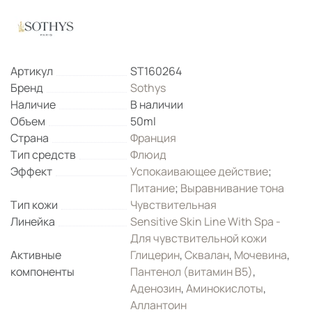
Артикул
ST160264
Бренд
Sothys
Наличие
В наличии
Объем
50ml
Страна
Франция
Тип средств
Флюид
Эффект
Успокаивающее действие
;
Питание
;
Выравнивание тона
Тип кожи
Чувствительная
Линейка
Sensitive Skin Line With Spa -
Для чувствительной кожи
Активные
Глицерин
,
Сквалан
,
Мочевина
,
компоненты
Пантенол (витамин B5)
,
Аденозин
,
Аминокислоты
,
Аллантоин