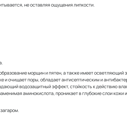
итывается, не оставляя ощущения липкости.
а.
образование морщин и пятен, а также имеет осветляющий 
же и очищает поры, обладает антисептическим и антибакт
здающий водозащитный эффект, стойкость к действию влаги
заменимая аминокислота, проникает в глубокие слои кожи и
 загаром.