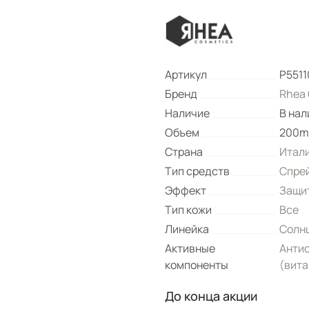
Артикул
P5511
Бренд
Rhea 
Наличие
В нал
Объем
200m
Страна
Итал
Тип средств
Спре
Эффект
Защит
Тип кожи
Все
Линейка
Солн
Активные
Анти
компоненты
(вита
До конца акции