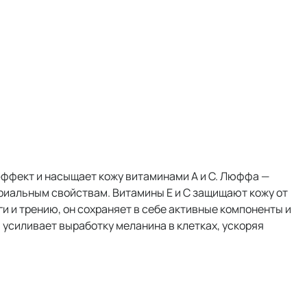
эффект и насыщает кожу витаминами A и C. Люффа —
ериальным свойствам. Витамины Е и С защищают кожу от
 и трению, он сохраняет в себе активные компоненты и
 усиливает выработку меланина в клетках, ускоряя