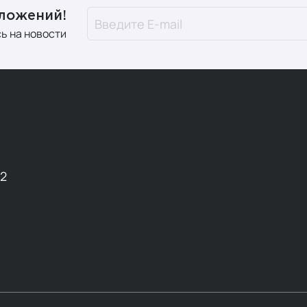
дложений!
ь на новости
12