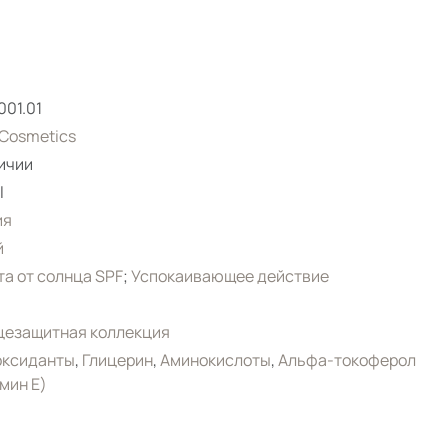
001.01
Cosmetics
ичии
l
ия
й
а от солнца SPF
;
Успокаивающее действие
цезащитная коллекция
оксиданты
,
Глицерин
,
Аминокислоты
,
Альфа-токоферол
мин Е)