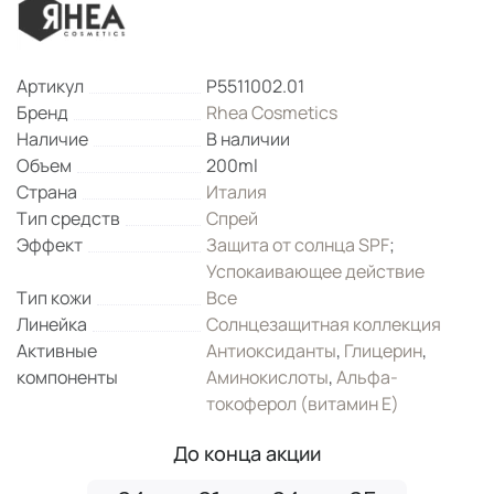
Артикул
P5511002.01
Бренд
Rhea Cosmetics
Наличие
В наличии
Объем
200ml
Страна
Италия
Тип средств
Спрей
Эффект
Защита от солнца SPF
;
Успокаивающее действие
Тип кожи
Все
Линейка
Солнцезащитная коллекция
Активные
Антиоксиданты
,
Глицерин
,
компоненты
Аминокислоты
,
Альфа-
токоферол (витамин Е)
До конца акции