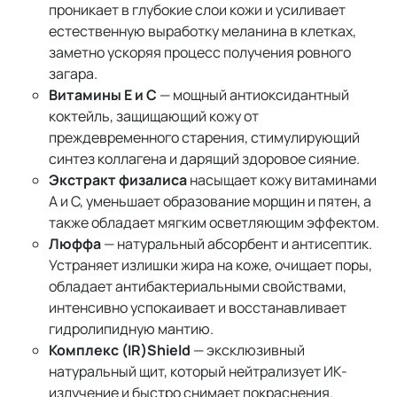
проникает в глубокие слои кожи и усиливает
естественную выработку меланина в клетках,
заметно ускоряя процесс получения ровного
загара.
Витамины Е и С
— мощный антиоксидантный
коктейль, защищающий кожу от
преждевременного старения, стимулирующий
синтез коллагена и дарящий здоровое сияние.
Экстракт физалиса
насыщает кожу витаминами
A и C, уменьшает образование морщин и пятен, а
также обладает мягким осветляющим эффектом.
Люффа
— натуральный абсорбент и антисептик.
Устраняет излишки жира на коже, очищает поры,
обладает антибактериальными свойствами,
интенсивно успокаивает и восстанавливает
гидролипидную мантию.
Комплекс (IR)Shield
— эксклюзивный
натуральный щит, который нейтрализует ИК-
излучение и быстро снимает покраснения.