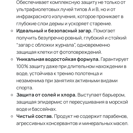
Обеспечивает комплексную защиту не только от
ультрафиолетовых лучей типов А и В, но и от
инфракрасного излучения, которое проникает в
глубокие слои дермы и ускоряет старение.
Идеальный и безопасный загар.
Помогает
получить безупречно ровный, глубокий и стойкий
“загар с обложки журнала”, одновременно
защищая клетки от фотоповреждений.
Уникальная водостойкая формула.
Гарантирует
100% защиту даже при длительном нахождении в
воде, устойчива к трению полотенца и
незаменима при занятиях активными видами
спорта.
Защита от солей и хлора.
Выступает барьером,
защищая эпидермис от пересушивания в морской
воде и бассейнах.
Чистый состав.
Продукт не содержит парабенов,
агрессивных консервантов и минеральных масел.