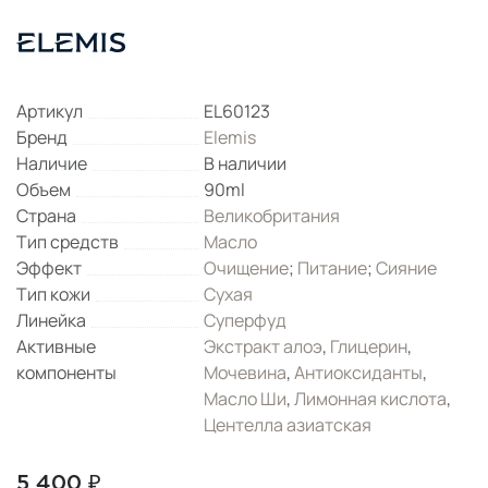
Артикул
EL60123
Бренд
Elemis
Наличие
В наличии
Объем
90ml
Страна
Великобритания
Тип средств
Масло
Эффект
Очищение
;
Питание
;
Сияние
Тип кожи
Сухая
Линейка
Суперфуд
Активные
Экстракт алоэ
,
Глицерин
,
компоненты
Мочевина
,
Антиоксиданты
,
Масло Ши
,
Лимонная кислота
,
Центелла азиатская
5 400 ₽