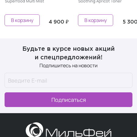
Superfood Multi Mist
Soothing Apricot Toner
В корзину
В корзину
4 900 ₽
5 300
Будьте в курсе новых акций
и спецпредложений!
Подпишитесь на новости
Подписаться