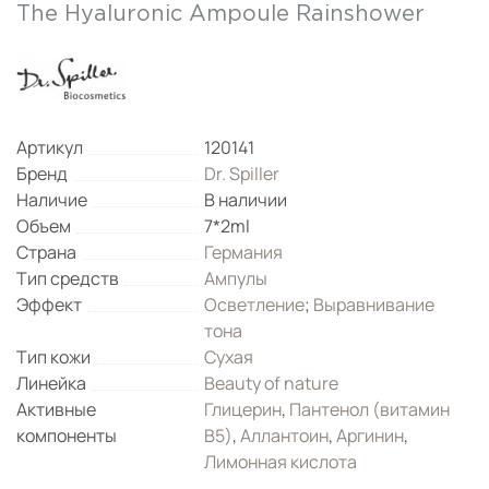
The Hyaluronic Ampoule Rainshower
Артикул
120141
Бренд
Dr. Spiller
Наличие
В наличии
Объем
7*2ml
Страна
Германия
Тип средств
Ампулы
Эффект
Осветление
;
Выравнивание
тона
Тип кожи
Сухая
Линейка
Beauty of nature
Активные
Глицерин
,
Пантенол (витамин
компоненты
B5)
,
Аллантоин
,
Аргинин
,
Лимонная кислота