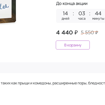
До конца акции
14
03
44
дней
часа
минуты
4 440 ₽
5 550 ₽
В корзину
 таких как прыщи и комедоны, расширенные поры, бледност