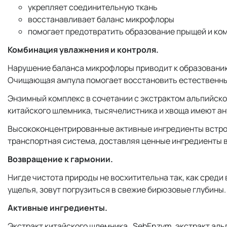
укрепляет соединительную ткань
восстанавливает баланс микрофлоры
помогает предотвратить образование прыщей и ко
Комбинация увлажнения и контроля.
Нарушение баланса микрофлоры приводит к образованию 
Очищающая ампула помогает восстановить естественный
Энзимный комплекс в сочетании с экстрактом альпийско
китайского шлемника, тысячелистника и хвоща имеют а
Высококонцентрированные активные ингредиенты встрое
транспортная система, доставляя ценные ингредиенты в
Возвращение к гармонии.
Нигде чистота природы не восхитительна так, как среди
ущелья, зовут погрузиться в свежие бирюзовые глубины
Активные ингредиенты.
Экстракт китайского шлемника , SebEnzym, экстракт аль