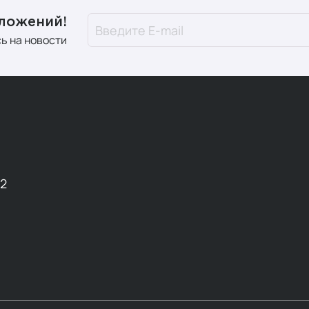
дложений!
ь на новости
12