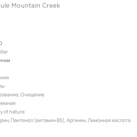
ule Mountain Creek
0
iller
ичии
ания
лы
рование
;
Очищение
лемная
y of nature
ерин
,
Пантенол (витамин B5)
,
Аргинин
,
Лимонная кислота