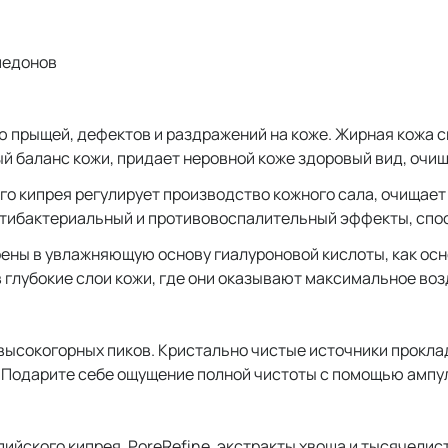
медонов
прыщей, дефектов и раздражений на коже. Жирная кожа ск
 баланс кожи, придает неровной коже здоровый вид, очищ
го кипрея регулирует производство кожного сала, очищае
нтибактериальный и противовоспалительный эффекты, спо
ны в увлажняющую основу гиалуроновой кислоты, как осно
 глубокие слои кожи, где они оказывают максимальное воз
 высокогорных пиков. Кристально чистые источники прокла
. Подарите себе ощущение полной чистоты с помощью ампул
пийского кипрея, PoreRefine, экстракты хвоща и тысячелис