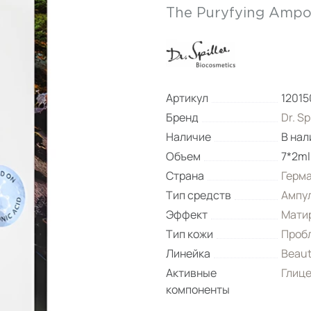
The Puryfying Ampo
Артикул
12015
Бренд
Dr. Sp
Наличие
В нал
Объем
7*2ml
Страна
Герм
Тип средств
Ампу
Эффект
Мати
Тип кожи
Проб
Линейка
Beaut
Активные
Глиц
компоненты