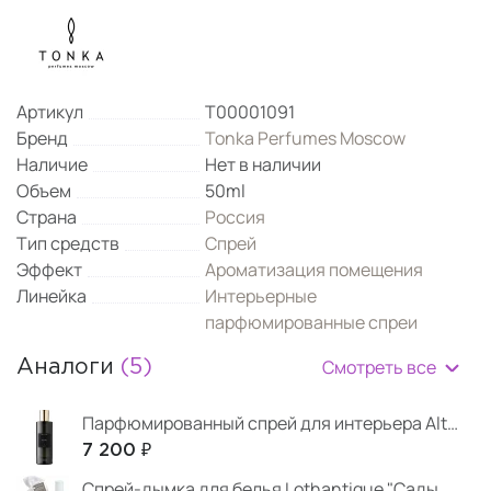
Артикул
Т00001091
Бренд
Tonka Perfumes Moscow
Наличие
Нет в наличии
Объем
50ml
Страна
Россия
Тип средств
Спрей
Эффект
Ароматизация помещения
Линейка
Интерьерные
парфюмированные спреи
Смотреть все
Аналоги
(5)
Парфюмированный спрей для интерьера Altai 100 мл
7 200 ₽
Спрей-дымка для белья Lothantique "Сады Элизы"