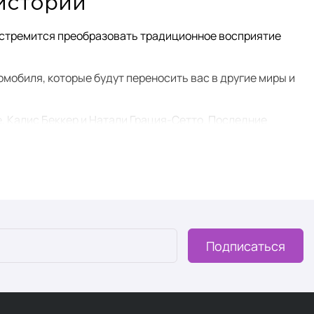
истории
я стремится преобразовать традиционное восприятие
мобиля, которые будут переносить вас в другие миры и
 Калис Беккер и Натали Грация-Сетто. Последние
компании Мира Бруман.
ранах СНГ и Европы.
Подписаться