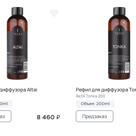
диффузора Altai
Рефил для диффузора To
Refill Tonka 200
00ml
Объем: 200ml
аз
Предзаказ
8 460 ₽