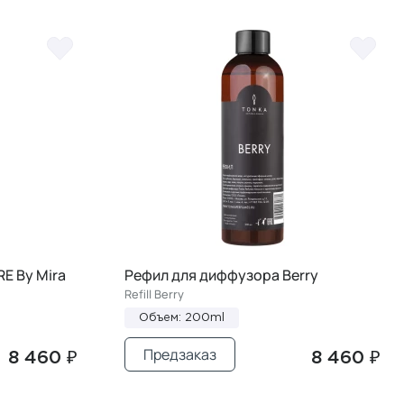
E By Mira
Рефил для диффузора Berry
Refill Berry
Объем: 200ml
Предзаказ
8 460 ₽
8 460 ₽