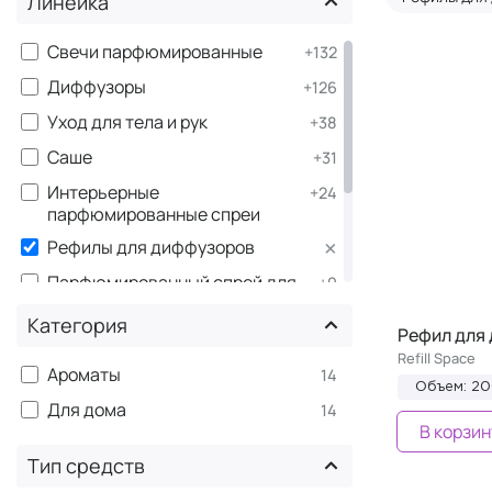
Линейка
Свечи парфюмированные
+132
Диффузоры
+126
Уход для тела и рук
+38
Саше
+31
Интерьерные
+24
парфюмированные спреи
×
Рефилы для диффузоров
Парфюмированный спрей для
+9
дома
Категория
Рефил для
Фирменные аксессуары
+3
Refill Space
Спреи парфюмированные
Ароматы
+2
14
Объем: 2
Уход за волосами
Для дома
+2
14
В корзин
Тип средств