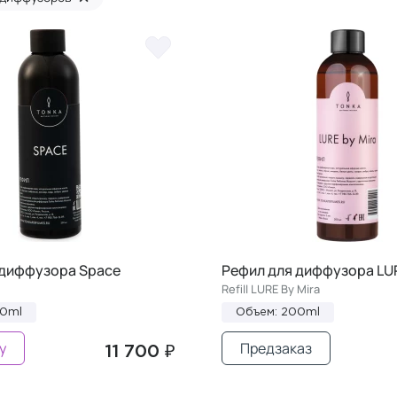
 диффузора Space
Рефил для диффузора LUR
Refill LURE By Mira
00ml
Объем: 200ml
у
Предзаказ
11 700 ₽