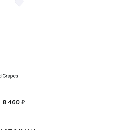
d Grapes
8 460 ₽