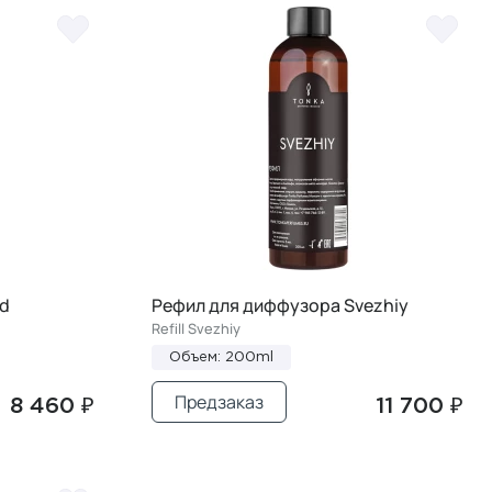
d
Рефил для диффузора Svezhiy
Refill Svezhiy
Объем: 200ml
Предзаказ
8 460 ₽
11 700 ₽