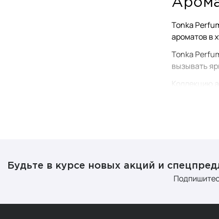
Арома
Tonka Perfu
ароматов в 
Tonka Perfu
вызывать яр
Коллекцию а
ароматы в к
Коллекция бр
Ингред
Тонка Парфю
Будьте в курсе новых акций и спецпре
премиа
Подпишитес
соевый
палочк
парфюм