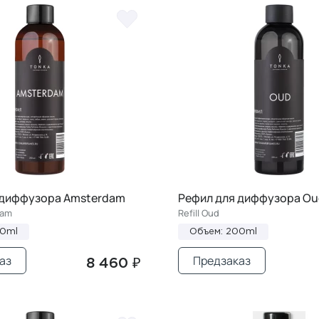
 диффузора Amsterdam
Рефил для диффузора Ou
dam
Refill Oud
00ml
Объем: 200ml
аз
Предзаказ
8 460 ₽