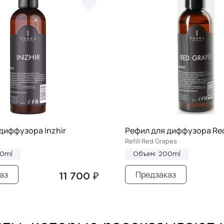
диффузора Inzhir
Рефил для диффузора Re
Refill Red Grapes
00ml
Объем: 200ml
аз
Предзаказ
11 700 ₽