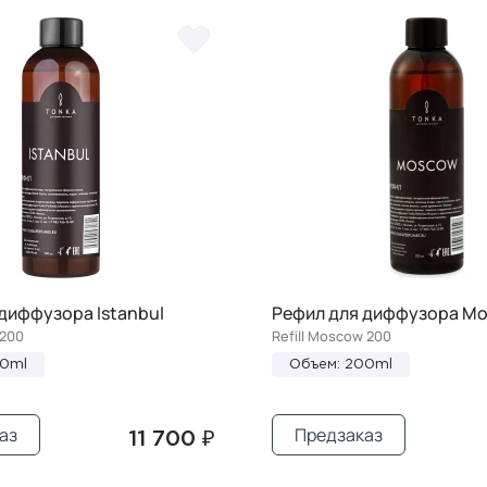
диффузора Istanbul
Рефил для диффузора M
 200
Refill Moscow 200
00ml
Объем: 200ml
аз
Предзаказ
11 700 ₽