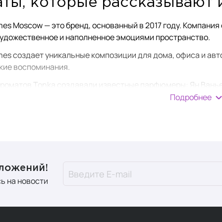
ты, которые рассказывают 
mes Moscow — это бренд, основанный в 2017 году. Компани
художественное и наполненное эмоциями пространство.
mes создает уникальные композиции для дома, офиса и авто
кие воспоминания.
роматов Tonka создавали известные парфюмеры: Ян Ванье,
оллекции придумала и воплотила в жизнь основательница 
Подробнее
енда представлена во многих городах России, а также в ст
иенты высокой степени очистки
м использует при создании своей продукции:
дложений!
льные ароматические масла,
ь на новости
 воск для интерьерных
свечей
,
и из натурального ротанга для
диффузоров
,
ированные гранулы для
саше,