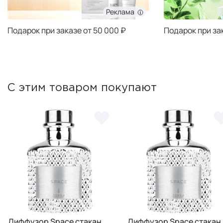
Реклама
Подарок при заказе от 50 000 ₽
Подарок при за
С этим товаром покупают
e стакан
Диффузор Space стакан
Диффузор S