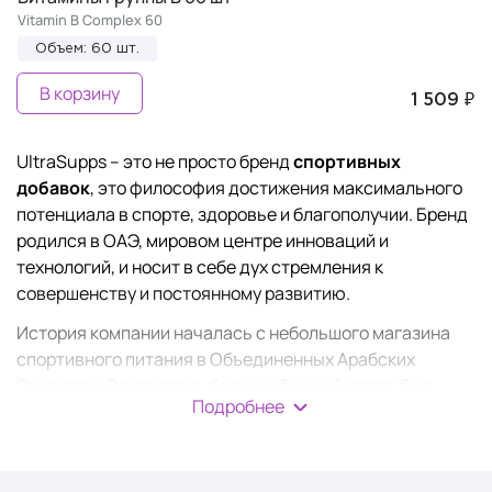
Vitamin B Complex 60
Объем: 60 шт.
В корзину
1 509 ₽
UltraSupps – это не просто бренд
спортивных
добавок
, это философия достижения максимального
потенциала в спорте, здоровье и благополучии. Бренд
родился в ОАЭ, мировом центре инноваций и
технологий, и носит в себе дух стремления к
совершенству и постоянному развитию.
История компании началась с небольшого магазина
спортивного питания в Объединенных Арабских
Эмиратах. Основатель бренда, бывший атлет, был
Подробнее
разочарован качеством и эффективностью многих
добавок на рынке. Он решил создать свою
собственную линейку продуктов, которая будет
отвечать самым высоким стандартам качества и