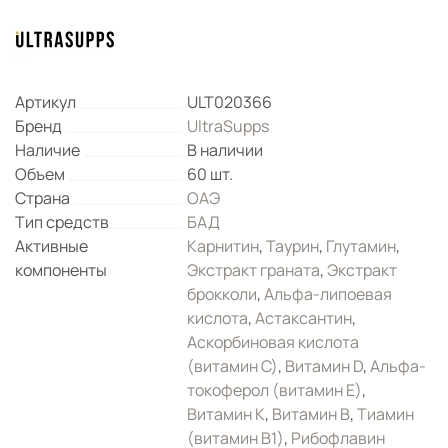
Артикул
ULT020366
Бренд
UltraSupps
Наличие
В наличии
Объем
60 шт.
Страна
ОАЭ
Тип средств
БАД
Активные
Карнитин
,
Таурин
,
Глутамин
,
компоненты
Экстракт граната
,
Экстракт
брокколи
,
Альфа-липоевая
кислота
,
Астаксантин
,
Аскорбиновая кислота
(витамин С)
,
Витамин D
,
Альфа-
токоферол (витамин Е)
,
Витамин K
,
Витамин B
,
Тиамин
(витамин B1)
,
Рибофлавин