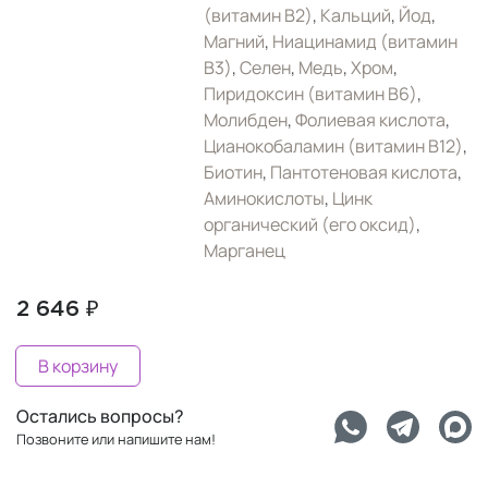
(витамин B2)
,
Кальций
,
Йод
,
Магний
,
Ниацинамид (витамин
B3)
,
Селен
,
Медь
,
Хром
,
Пиридоксин (витамин B6)
,
Молибден
,
Фолиевая кислота
,
Цианокобаламин (витамин B12)
,
Биотин
,
Пантотеновая кислота
,
Аминокислоты
,
Цинк
органический (его оксид)
,
Марганец
2 646 ₽
В корзину
Остались вопросы?
Позвоните или напишите нам!