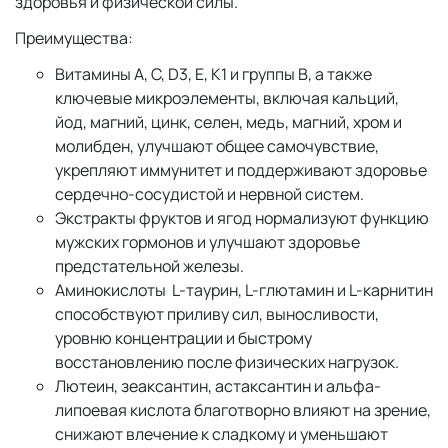
здоровья и физической силы.
Преимущества:
Витамины А, С, D3, E, K1 и группы B, а также
ключевые микроэлементы, включая кальций,
йод, магний, цинк, селен, медь, магний, хром и
молибден, улучшают общее самочувствие,
укрепляют иммунитет и поддерживают здоровье
сердечно-сосудистой и нервной систем.
Экстракты фруктов и ягод нормализуют функцию
мужских гормонов и улучшают здоровье
предстательной железы.
Аминокислоты L-таурин, L-глютамин и L-карнитин
способствуют приливу сил, выносливости,
уровню концентрации и быстрому
восстановлению после физических нагрузок.
Лютеин, зеаксантин, астаксантин и альфа-
липоевая кислота благотворно влияют на зрение,
снижают влечение к сладкому и уменьшают