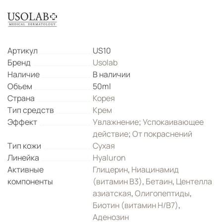
Артикул
US10
Бренд
Usolab
Наличие
В наличии
Объем
50ml
Страна
Корея
Тип средств
Крем
Эффект
Увлажнение
;
Успокаивающее
действие
;
От покраснений
Тип кожи
Сухая
Линейка
Hyaluron
Активные
Глицерин
,
Ниацинамид
компоненты
(витамин B3)
,
Бетаин
,
Центелла
азиатская
,
Олигопептиды
,
Биотин (витамин H/B7)
,
Аденозин