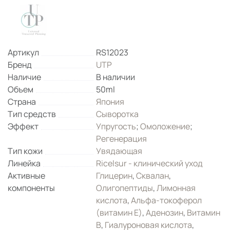
Артикул
RS12023
Бренд
UTP
Наличие
В наличии
Объем
50ml
Страна
Япония
Тип средств
Сыворотка
Эффект
Упругость
;
Омоложение
;
Регенерация
Тип кожи
Увядающая
Линейка
Ricelsur - клинический уход
Активные
Глицерин
,
Сквалан
,
компоненты
Олигопептиды
,
Лимонная
кислота
,
Альфа-токоферол
(витамин Е)
,
Аденозин
,
Витамин
B
,
Гиалуроновая кислота
,